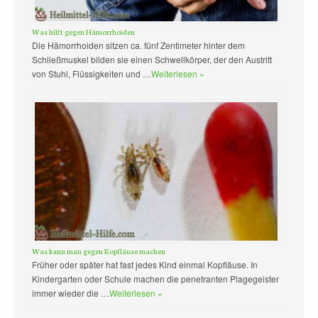
Was hilft gegen Hämorrhoiden
Die Hämorrhoiden sitzen ca. fünf Zentimeter hinter dem
Schließmuskel bilden sie einen Schwellkörper, der den Austritt
von Stuhl, Flüssigkeiten und …
Weiterlesen »
Was kann man gegen Kopfläuse machen
Früher oder später hat fast jedes Kind einmal Kopfläuse. In
Kindergarten oder Schule machen die penetranten Plagegeister
immer wieder die …
Weiterlesen »