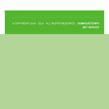
© COPYRIGHT 2008 - 2020 - ALL RIGHTS RESERVED. -
DUMAGUETEINFO
NET SERVICE