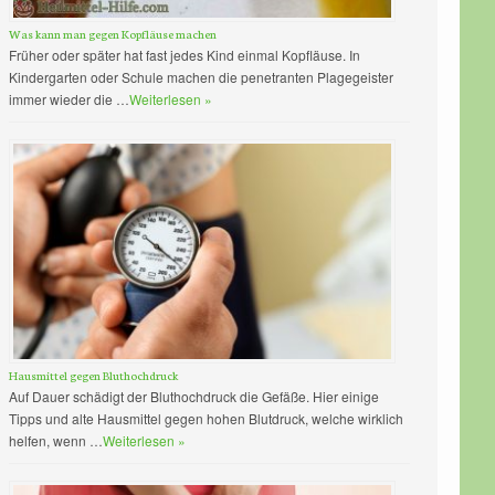
Was kann man gegen Kopfläuse machen
Früher oder später hat fast jedes Kind einmal Kopfläuse. In
Kindergarten oder Schule machen die penetranten Plagegeister
immer wieder die …
Weiterlesen »
Hausmittel gegen Bluthochdruck
Auf Dauer schädigt der Bluthochdruck die Gefäße. Hier einige
Tipps und alte Hausmittel gegen hohen Blutdruck, welche wirklich
helfen, wenn …
Weiterlesen »