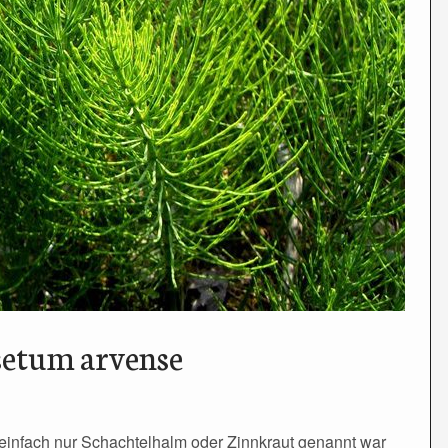
setum arvense
einfach nur Schachtelhalm oder Zinnkraut genannt war