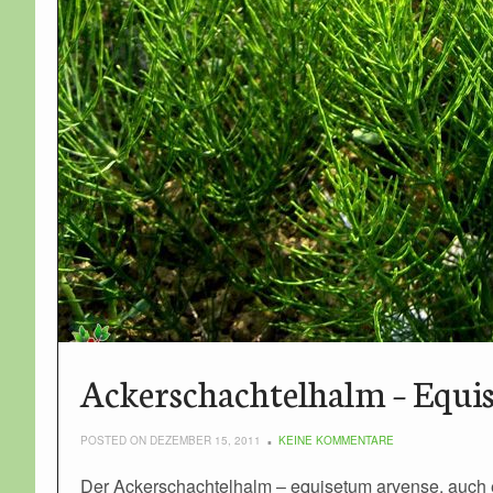
Ackerschachtelhalm – Equi
POSTED ON DEZEMBER 15, 2011
KEINE KOMMENTARE
Der Ackerschachtelhalm – equisetum arvense, auch 